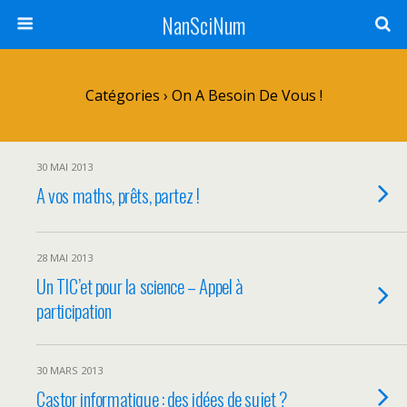
NanSciNum
Catégories ›
On A Besoin De Vous !
30 MAI 2013
A vos maths, prêts, partez !
28 MAI 2013
Un TIC’et pour la science – Appel à
participation
30 MARS 2013
Castor informatique : des idées de sujet ?