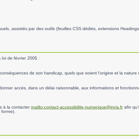
s manuels, assistés par des outils (feuilles CSS dédiés, extensions Head
 loi de février 2005 :
onséquences de son handicap, quels que soient l’origine et la nature 
donner accès, dans un délai raisonnable, aux informations et fonctionn
és à la contacter
mailto:contact-accessibilite-numerique@inria.fr
afin qu’
 forme).