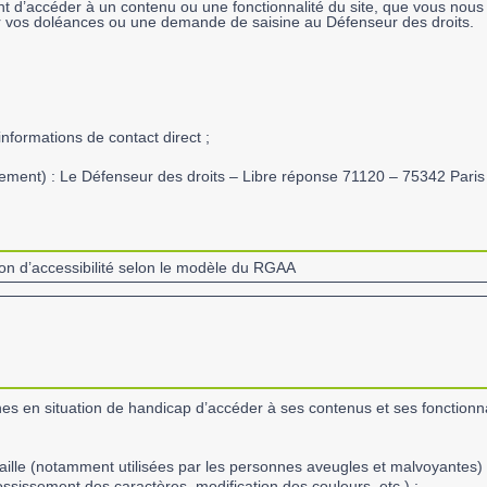
nt d’accéder à un contenu ou une fonctionnalité du site, que vous nous
nir vos doléances ou une demande de saisine au Défenseur des droits.
informations de contact direct ;
issement) : Le Défenseur des droits – Libre réponse 71120 – 75342 Par
ion d’accessibilité selon le modèle du RGAA
es en situation de handicap d’accéder à ses contenus et ses fonctionnal
ille (notamment utilisées par les personnes aveugles et malvoyantes) 
ossissement des caractères, modification des couleurs, etc.) ;