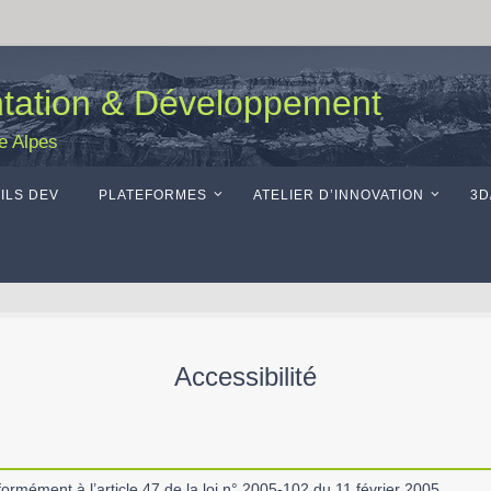
ntation & Développement
le Alpes
ILS DEV
PLATEFORMES
ATELIER D’INNOVATION
3D
Accessibilité
formément à l’article 47 de la loi n° 2005-102 du 11 février 2005.