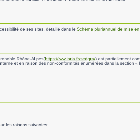
ssibilité de ses sites, détaillé dans le
Schéma pluriannuel de mise en 
Grenoble Rhône-Al pes(
https://iww.inria.fr/sedgra/
) est partiellement con
t interne et en raison des non-conformités énumérées dans la section « 
ur les raisons suivantes: