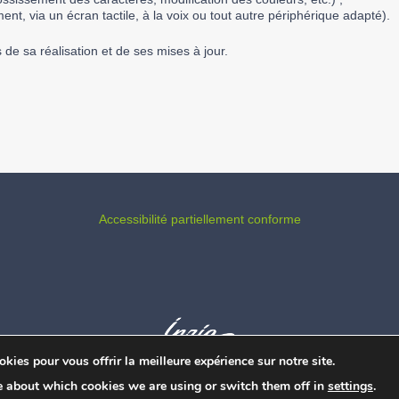
ment, via un écran tactile, à la voix ou tout autre périphérique adapté).
 de sa réalisation et de ses mises à jour.
Accessibilité partiellement conforme
kies pour vous offrir la meilleure expérience sur notre site.
Fonctionne avec
Nirvana
&
WordPress.
e about which cookies we are using or switch them off in
settings
.
Mentions légales
&
CGU
&
Politique de confidentialité
&
Cookies