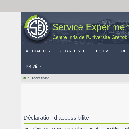
Passer
vers
le
Service Expérime
contenu
Centre Inria de l’Université Grenob
Passer
vers
ACTUALITÉS
CHARTE SED
EQUIPE
OUT
le
contenu
PRIVÉ
Home
Accessibilité
Déclaration d’accessibilité
Inria s’engage à rendre ses sites internet accessibles con