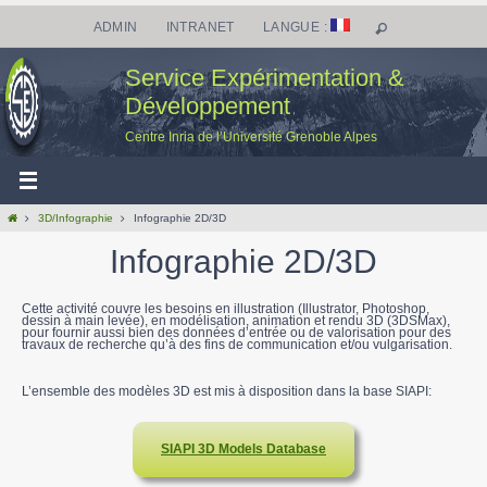
Passer
vers
ADMIN
INTRANET
LANGUE :
le
contenu
Service Expérimentation &
Développement
Centre Inria de l’Université Grenoble Alpes
Home
3D/Infographie
Infographie 2D/3D
Infographie 2D/3D
Cette activité couvre les besoins en illustration (Illustrator, Photoshop,
dessin à main levée), en modélisation, animation et rendu 3D (3DSMax),
pour fournir aussi bien des données d’entrée ou de valorisation pour des
travaux de recherche qu’à des fins de communication et/ou vulgarisation.
L’ensemble des modèles 3D est mis à disposition dans la base SIAPI:
SIAPI 3D Models Database